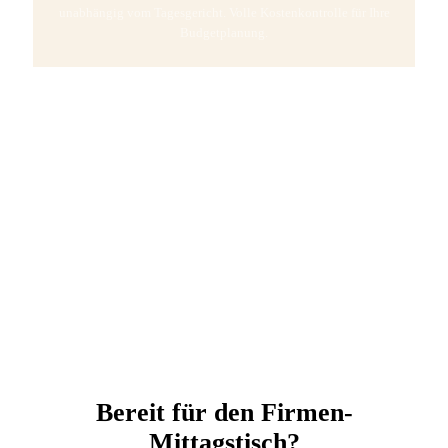
unabhängig vom Tagesgericht. Volle Kostenkontrolle für Ihre
Budgetplanung.
Kostenlos
Das Mittagessen als Benefit: Mitarbeiter sehen "kostenlos",
die Abrechnung erfolgt ausschließlich über die
Firmenrechnung.
Bereit für den Firmen-
Mittagstisch?