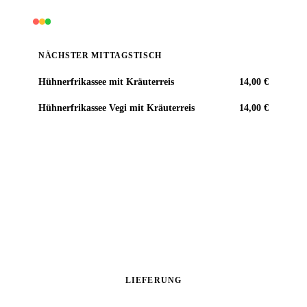
stoertebeker-canteen.de/ihre-firma
NÄCHSTER MITTAGSTISCH
Hühnerfrikassee mit Kräuterreis
14,00 €
Hühnerfrikassee Vegi mit Kräuterreis
14,00 €
Jetzt bestellen
LIEFERUNG