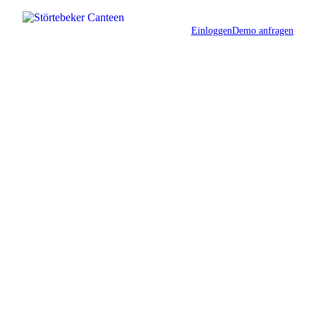
Einloggen
Demo anfragen
B2B MITTAGSTISCH
Frisch gekocht.
Wöchentlich neu bestellt.
Monatlich abgerechnet.
Bieten Sie Ihrem Team frische Mittagsgerichte zum
vereinbarten Liefertag — ohne Kreditkarte, ohne
Vorortpflicht, ohne Aufwand. Wir liefern, Sie