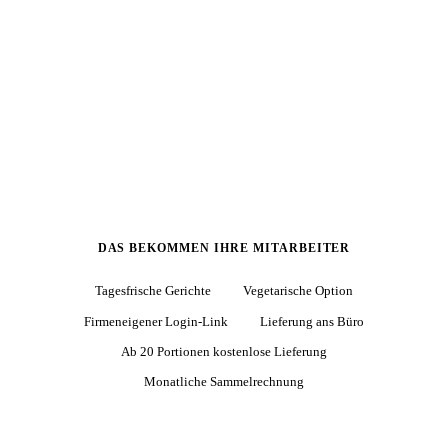
bezahlen am Monatsende.
Jetzt Demo anfragen
Wie es funktioniert
DAS BEKOMMEN IHRE MITARBEITER
Tagesfrische Gerichte
Vegetarische Option
Firmeneigener Login-Link
Lieferung ans Büro
Ab 20 Portionen kostenlose Lieferung
Monatliche Sammelrechnung